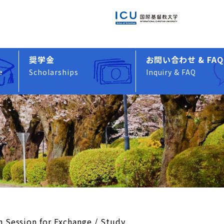
奨学金
お問い合わせ & FAQ
e
Scholarships
Inquiry & FAQ
ion for Exchange / Study