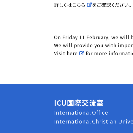
詳しくは
こちら
をご確認ください。
On Friday 11 February, we will
We will provide you with import
Visit
here
for more informati
ICU国際交流室
International Office
International Christian Unive