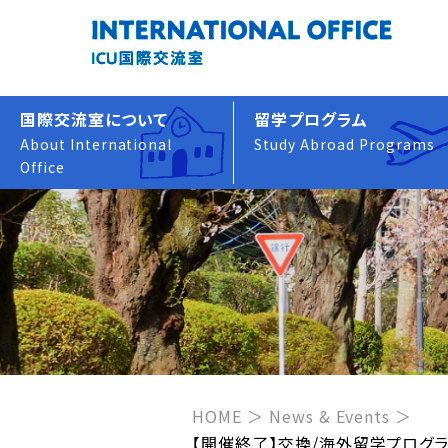
国際交流室について
留学プログラム
About International
Study Abroad Programs
Office
HOME
News & Events
【開催終了】交換/海外留学プログラム 説明会を