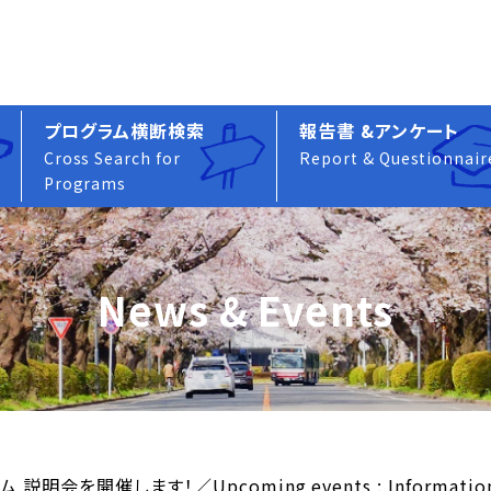
プログラム横断検索
報告書 &アンケート
Cross Search for
Report & Questionnair
Programs
News & Events
開催します！／Upcoming events : Information Sess