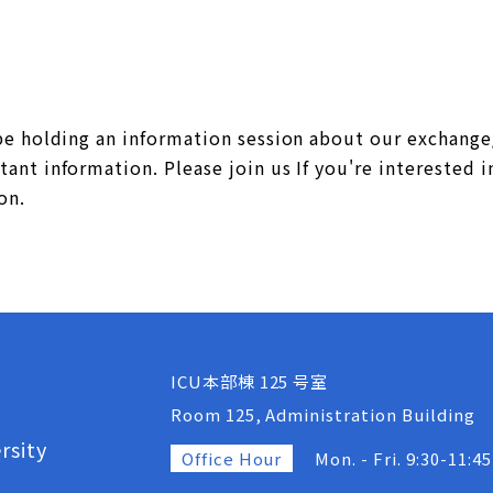
 be holding an information session about our exchan
ant information. Please join us If you're interested
on.
ICU本部棟 125 号室
Room 125, Administration Building
rsity
Office Hour
Mon. - Fri. 9:30-11:45